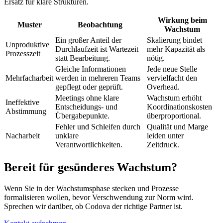
Ersatz für klare Strukturen.
Wirkung beim
Muster
Beobachtung
Wachstum
Ein großer Anteil der
Skalierung bindet
Unproduktive
Durchlaufzeit ist Wartezeit
mehr Kapazität als
Prozesszeit
statt Bearbeitung.
nötig.
Gleiche Informationen
Jede neue Stelle
Mehrfacharbeit
werden in mehreren Teams
vervielfacht den
gepflegt oder geprüft.
Overhead.
Meetings ohne klare
Wachstum erhöht
Ineffektive
Entscheidungs- und
Koordinationskosten
Abstimmung
Übergabepunkte.
überproportional.
Fehler und Schleifen durch
Qualität und Marge
Nacharbeit
unklare
leiden unter
Verantwortlichkeiten.
Zeitdruck.
Bereit für gesünderes Wachstum?
Wenn Sie in der Wachstumsphase stecken und Prozesse
formalisieren wollen, bevor Verschwendung zur Norm wird.
Sprechen wir darüber, ob Codova der richtige Partner ist.